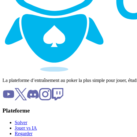
La plateforme d’entraînement au poker la plus simple pour jouer, étudier
Plateforme
Solver
Jouer vs IA
Regarder