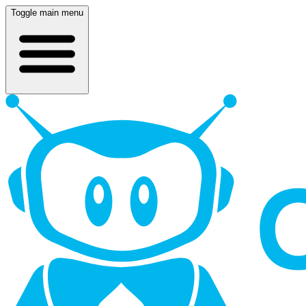
Toggle main menu