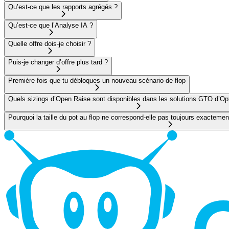
Qu’est-ce que les rapports agrégés ?
Qu’est-ce que l’Analyse IA ?
Quelle offre dois-je choisir ?
Puis-je changer d’offre plus tard ?
Première fois que tu débloques un nouveau scénario de flop
Quels sizings d’Open Raise sont disponibles dans les solutions GTO d’O
Pourquoi la taille du pot au flop ne correspond-elle pas toujours exacteme